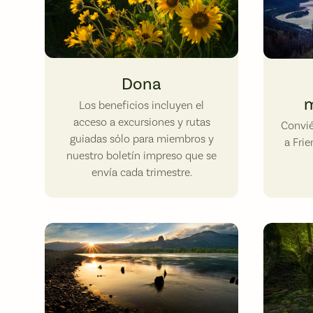
Wildflowers at Rowena Plateau. Photo by Christian Platt.
Angel’s Re
Dona
m
Los beneficios incluyen el
acceso a excursiones y rutas
Convié
guiadas sólo para miembros y
a Fri
nuestro boletín impreso que se
envía cada trimestre.