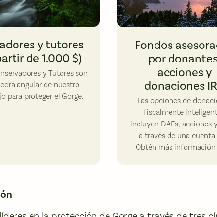
lls. Photo by Matt Meisenheimer.
adores y tutores
Fondos asesora
partir de 1.000 $)
por donantes
acciones y
nservadores y Tutores son
donaciones I
iedra angular de nuestro
jo para proteger el Gorge.
Las opciones de donaci
fiscalmente inteligen
incluyen DAFs, acciones 
a través de una cuenta 
Obtén más información 
ión
líderes en la protección de Gorge a través de tres cí