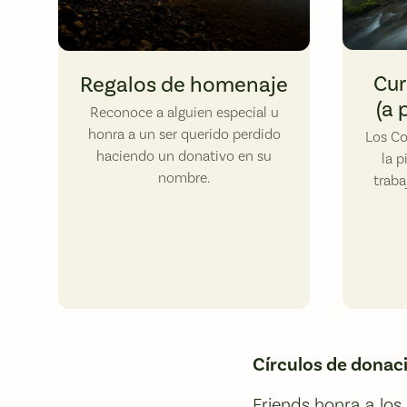
Elowah Fa
Beacon Rock. Photo by Jeremiah Leipold.
Cur
Regalos de homenaje
(a 
Reconoce a alguien especial u
honra a un ser querido perdido
Los Co
haciendo un donativo en su
la p
nombre.
traba
Círculos de donac
Friends honra a los 