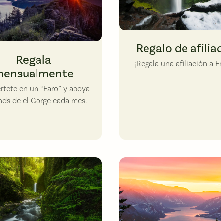
Falls Creek Falls in winter. Photo
Regalo de afilia
st. Photo by Joanna Pisarski.
Regala
¡Regala una afiliación a F
ensualmente
rtete en un “Faro” y apoya
ends de el Gorge cada mes.