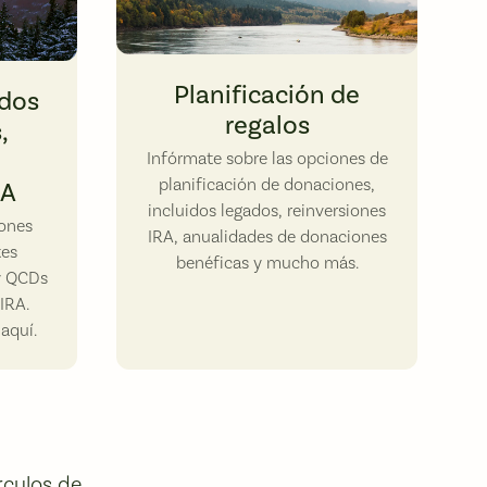
Columbia River; morning mist, Crown Point sunrise, C
Planificación de
dos
regalos
,
Infórmate sobre las opciones de
planificación de donaciones,
RA
incluidos legados, reinversiones
ones
IRA, anualidades de donaciones
tes
benéficas y mucho más.
y QCDs
IRA.
aquí.
rculos de