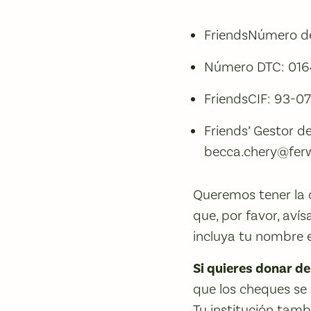
FriendsNúmero d
Número DTC: 016
FriendsCIF: 93-0
Friends’ Gestor 
becca.chery@fer
Queremos tener la o
que, por favor, aví
incluya tu nombre e
Si quieres donar de
que los cheques se
Tu institución tamb