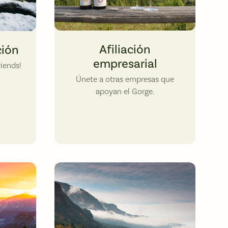
Analemma Winery
 by Robby Miller.
Afiliación
ción
empresarial
riends!
Únete a otras empresas que
apoyan el Gorge.