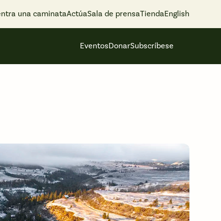
ntra una caminata
Actúa
Sala de prensa
Tienda
English
Eventos
Donar
Subscríbese