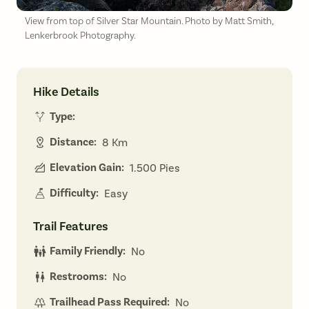
View from top of Silver Star Mountain. Photo by Matt Smith,
Lenkerbrook Photography.
Hike Details
Type:
Distance:
8 Km
Elevation Gain:
1.500 Pies
Difficulty:
Easy
Trail Features
Family Friendly:
No
Restrooms:
No
Trailhead Pass Required:
No