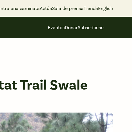
ntra una caminata
Actúa
Sala de prensa
Tienda
English
Eventos
Donar
Subscríbese
tat Trail Swale