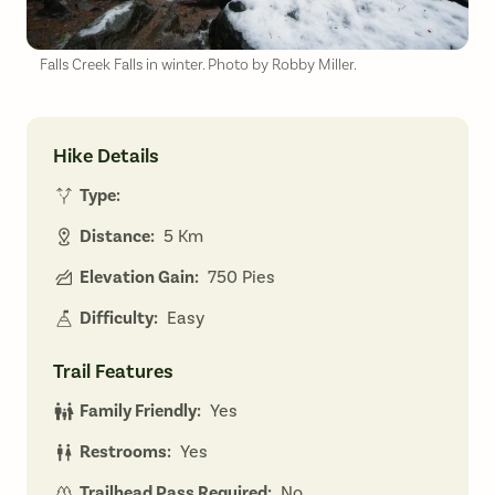
Falls Creek Falls in winter. Photo by Robby Miller.
Hike Details
Type:
Distance:
5 Km
Elevation Gain:
750 Pies
Difficulty:
Easy
Trail Features
Family Friendly:
Yes
Restrooms:
Yes
Trailhead Pass Required:
No