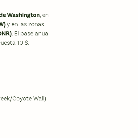
 de Washington
, en
FW)
y en las zonas
DNR)
. El pase anual
uesta 10 $.
reek/Coyote Wall)