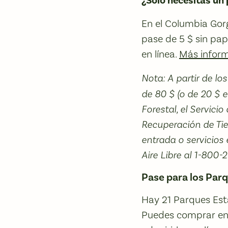
¿Sólo necesitas un 
En el Columbia Gor
pase de 5 $ sin pa
en línea.
Más infor
Nota: A partir de lo
de 80 $ (o de 20 $ e
Forestal, el Servici
Recuperación de Tier
entrada o servicios
Aire Libre al 1-800-
Pase para los Par
Hay 21 Parques Esta
Puedes comprar en l