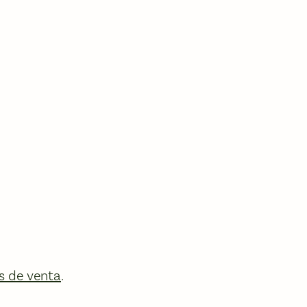
s de venta
.