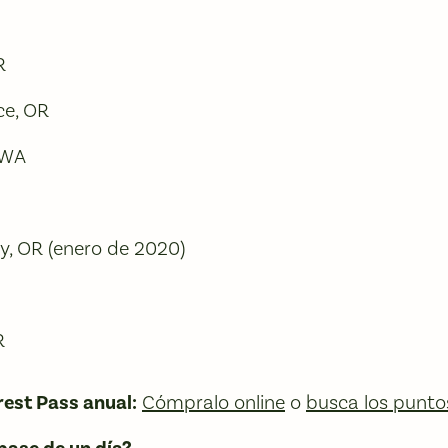
R
ce, OR
 WA
dy, OR (enero de 2020)
R
est Pass anual:
Cómpralo online
o
busca los punto