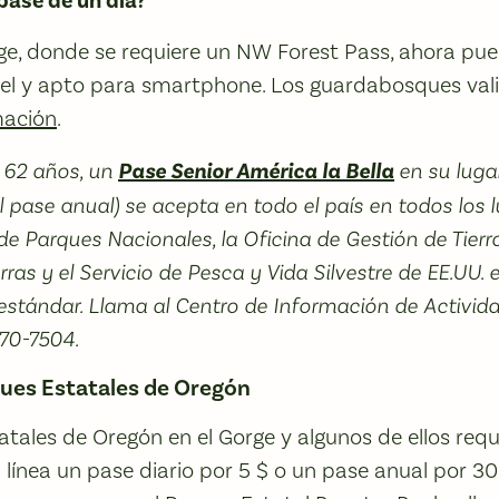
pase de un día?
ge, donde se requiere un NW Forest Pass, ahora pu
pel y apto para smartphone. Los guardabosques vali
mación
.
s 62 años, un
Pase Senior América la Bella
en su lugar
l pase anual) se acepta en todo el país en todos los l
o de Parques Nacionales, la Oficina de Gestión de Tierra
ras y el Servicio de Pesca y Vida Silvestre de EE.UU. 
 estándar. Llama al Centro de Información de Activid
270-7504.
ques Estatales de Oregón
tales de Oregón en el Gorge y algunos de ellos requ
ínea un pase diario por 5 $ o un pase anual por 30