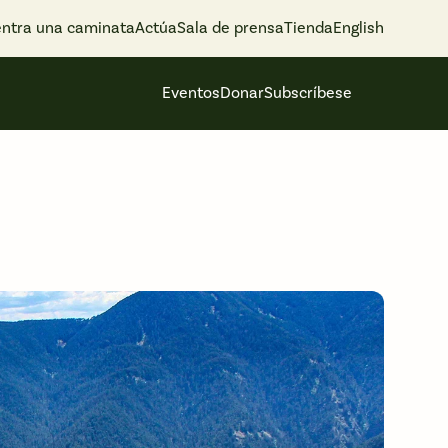
ntra una caminata
Actúa
Sala de prensa
Tienda
English
Eventos
Donar
Subscríbese