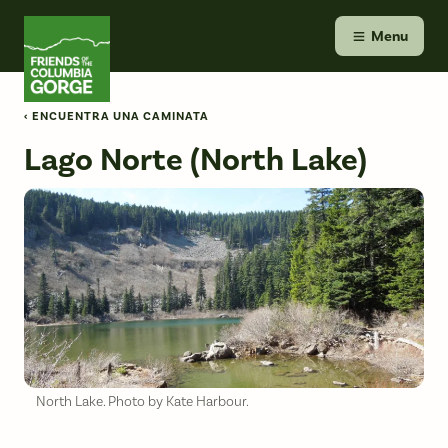
Skip
Friends of the Columbia Gorge
to
Menu
content
‹ ENCUENTRA UNA CAMINATA
Lago Norte (North Lake)
North Lake. Photo by Kate Harbour.